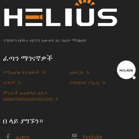
ንግድዎን በባትሪ ብርሃን እውቀት እና እሴት ማጎልበት
ፈጣን ማገናኛዎች
የሚጠየቁ ጥያቄዎች
አውርድ
ተገናኝ
የግላዊነት ፖሊሲ
ምርቶች አጠቃላይ እይታ:
www.heliusworld.com
በ ላይ ያግኙን።
ፌስቡክ
Youtube