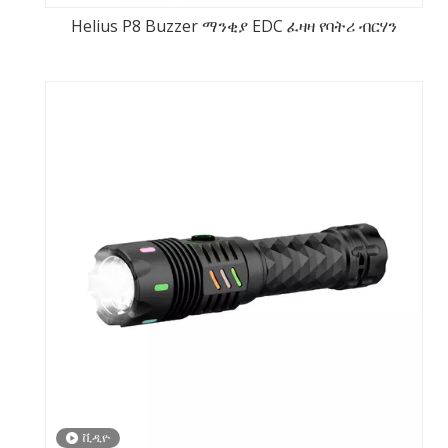
Helius P8 Buzzer ማንቂያ EDC ፈዛዛ የባትሪ ብርሃን
ቪዲዮ