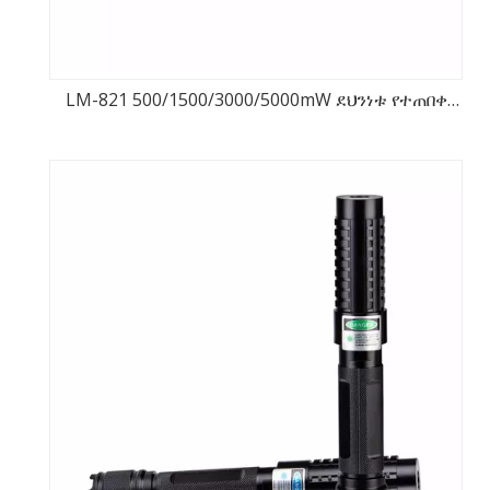
LM-821 500/1500/3000/5000mW ደህንነቱ የተጠበቀ
መቆለፊያ ከፍተኛ ሃይል ሌዘር ጠቋሚ