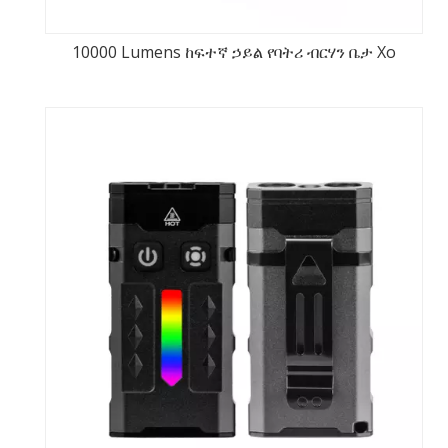
10000 Lumens ከፍተኛ ኃይል የባትሪ ብርሃን ቤታ Xo