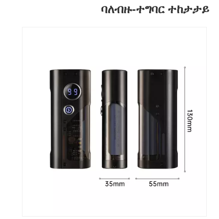
ባለብዙ-ተግባር ተከታታይ