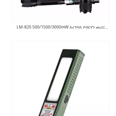
LM-820 500/1500/3000mW አረንጓዴ የብርሃን ጨረር
ከፍተኛ ኃይል ሌዘር ጠቋሚ