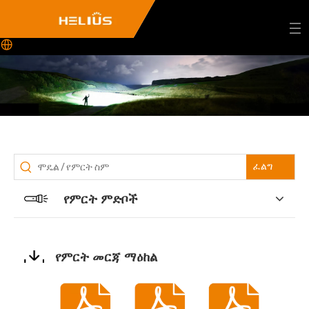
ፈልግ
የምርት ምድቦች
የምርት መርጃ ማዕከል