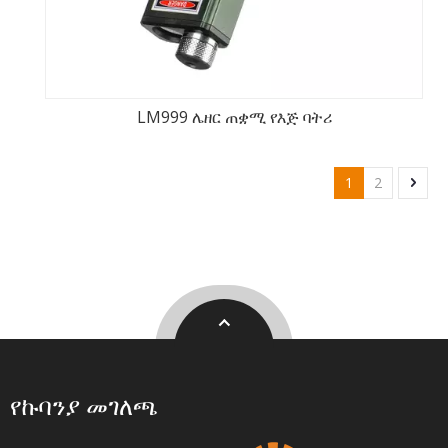
LM999 ሌዘር ጠቋሚ የእጅ ባትሪ
1
2
የኩባንያ መገለጫ