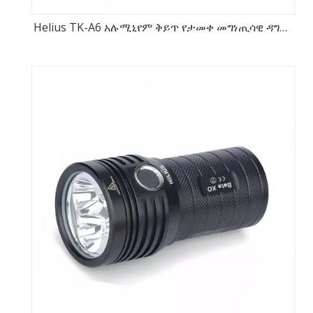
Helius TK-A6 አሉሚኒየም ቅይጥ የታመቀ መግነጢሳዊ ዳግም-
ተሞይ LED የባትሪ ብርሃን