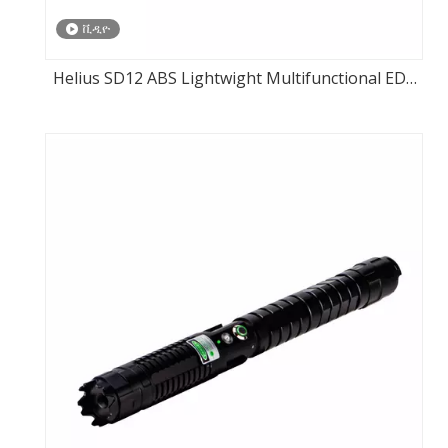
ቪዲዮ
Helius SD12 ABS Lightwight Multifunctional EDC
የእጅ ባትሪ