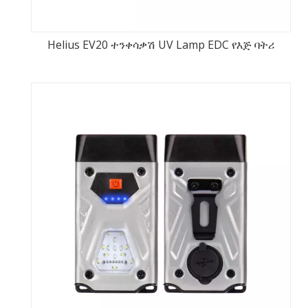
Helius EV20 ተንቀሳቃሽ UV Lamp EDC የእጅ ባትሪ