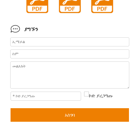
ያግኙን
አስገባ