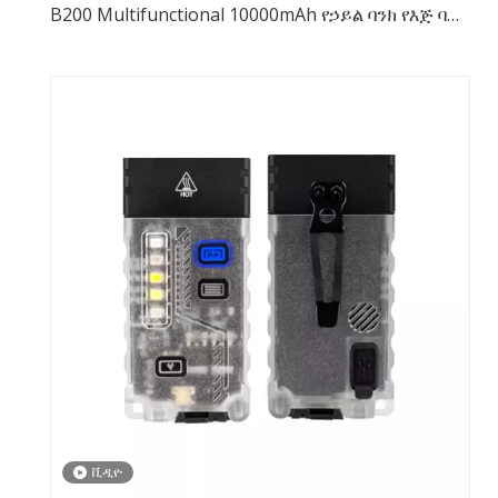
B200 Multifunctional 10000mAh የኃይል ባንክ የእጅ ባትሪ
3200 Lumens
ቪዲዮ