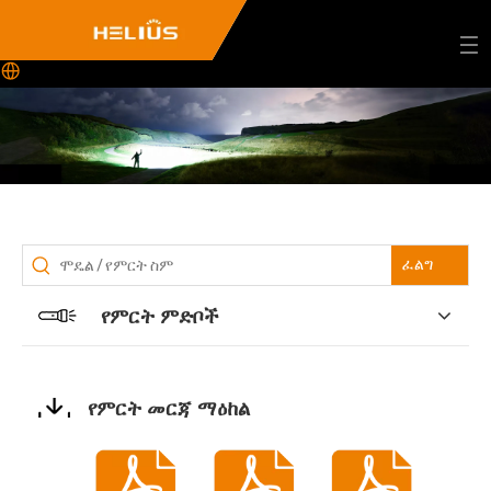
ፈልግ
የምርት ምድቦች
የምርት መርጃ ማዕከል