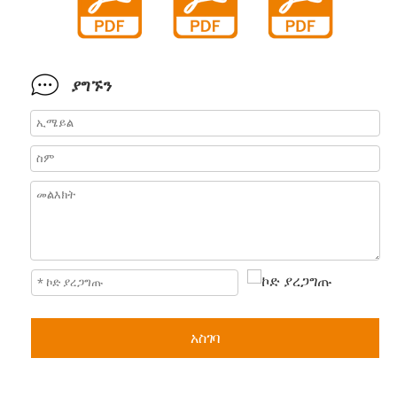
ያግኙን
አስገባ