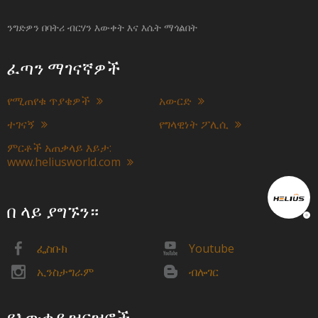
ንግድዎን በባትሪ ብርሃን እውቀት እና እሴት ማጎልበት
ፈጣን ማገናኛዎች
የሚጠየቁ ጥያቄዎች
አውርድ
ተገናኝ
የግላዊነት ፖሊሲ
ምርቶች አጠቃላይ እይታ:
www.heliusworld.com
በ ላይ ያግኙን።
ፌስቡክ
Youtube
ኢንስታግራም
ብሎገር
የእውቂያ ዝርዝሮች