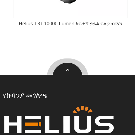
Helius T31 10000 Lumen ከፍተኛ ኃይል ፍለጋ ብርሃን
የኩባንያ መገለጫ