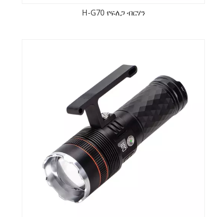
H-G70 የፍለጋ ብርሃን