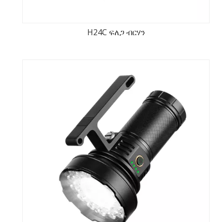
H24C ፍለጋ ብርሃን