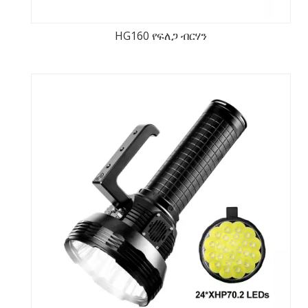
HG160 የፍለጋ ብርሃን