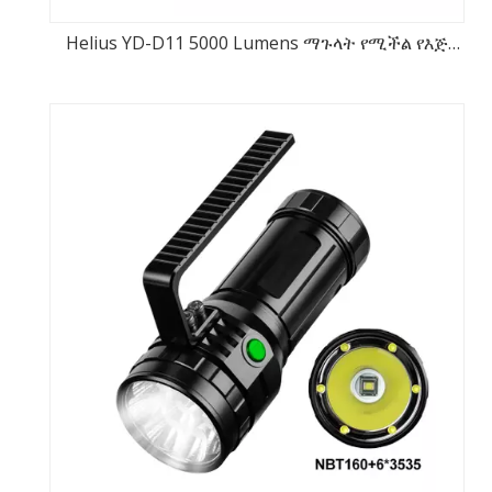
Helius YD-D11 5000 Lumens ማጉላት የሚችል የእጅ
ባትሪ