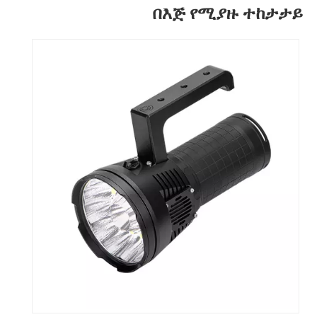
በእጅ የሚያዙ ተከታታይ