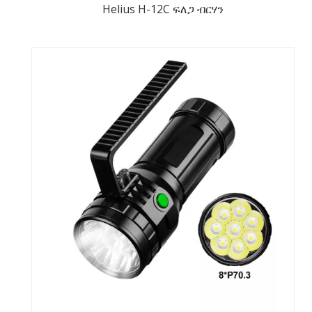
Helius H-12C ፍለጋ ብርሃን